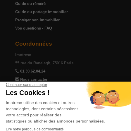
Guide du réméré
Guide du portage immobilier
Protéger son immobilier
Vos questions - FAQ
Coordonnées
Imotreso
55 rue du Ranelagh, 75016 Paris
01.39.62.04.24
Nous contacter
Devenir partenaire