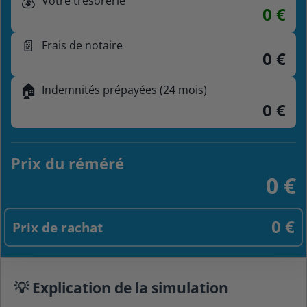
💰
Votre trésorerie
0 €
📄
Frais de notaire
0 €
🏠
Indemnités prépayées (24 mois)
0 €
Prix du réméré
0 €
0 €
Prix de rachat
💡 Explication de la simulation