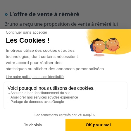
L’offre de vente à réméré
Bruno a reçu une proposition de vente à réméré lui
permettant de solder ses créanciers et de disposer de
temps pour assainir ses finances.
Crédits à solder
200 000 €
+ Trésorerie
15 000 €
+ Frais de notaire (taux réduit)
6 000 €
= Prix de vente
221 000 €
Prix de rachat
235 000 €
Indemnité mensuelle
1 500 €
Bruno a pu rester dans son bien en contrepartie d’une