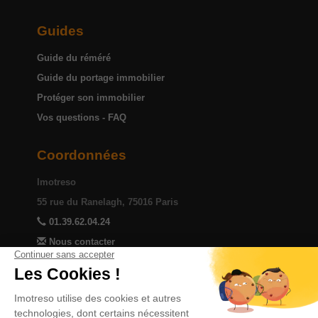
Guides
Guide du réméré
Guide du portage immobilier
Protéger son immobilier
Vos questions - FAQ
Coordonnées
Imotreso
55 rue du Ranelagh, 75016 Paris
01.39.62.04.24
Nous contacter
Devenir partenaire